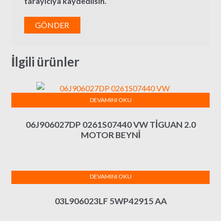
tarayıcıya kaydedilsin.
İlgili ürünler
DEVAMINI OKU
06J906027DP 0261S07440 VW TİGUAN 2.0
MOTOR BEYNİ
DEVAMINI OKU
03L906023LF 5WP42915 AA