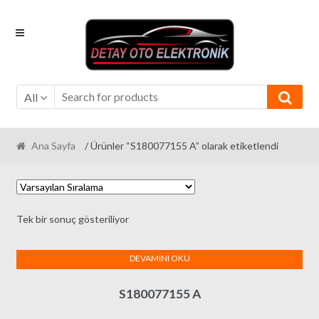
Skip
Skip
to
to
navigation
content
All
Ana Sayfa
/ Ürünler “S180077155 A” olarak etiketlendi
Tek bir sonuç gösteriliyor
DEVAMINI OKU
S180077155 A