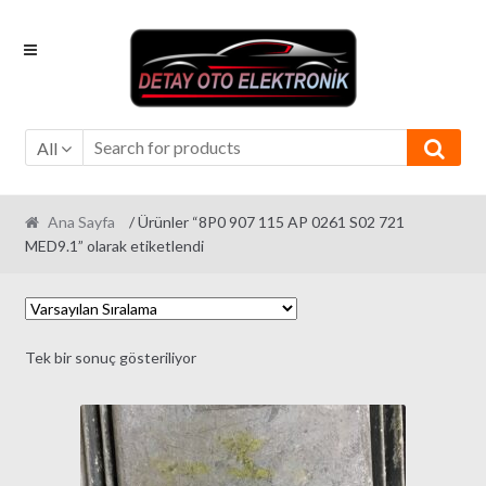
Skip
Skip
to
to
navigation
content
All
Ana Sayfa
/ Ürünler “8P0 907 115 AP 0261 S02 721
MED9.1” olarak etiketlendi
Tek bir sonuç gösteriliyor