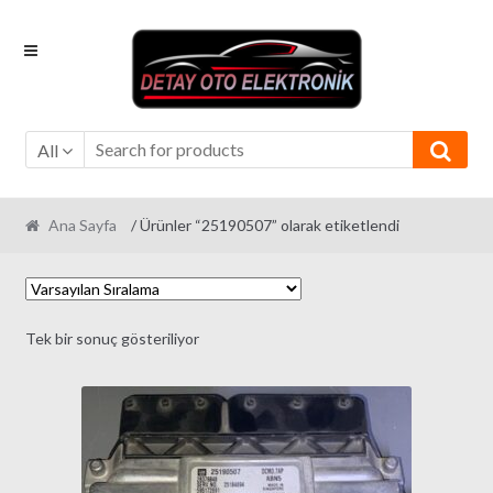
Skip
Skip
to
to
navigation
content
All
Ana Sayfa
/ Ürünler “25190507” olarak etiketlendi
Tek bir sonuç gösteriliyor