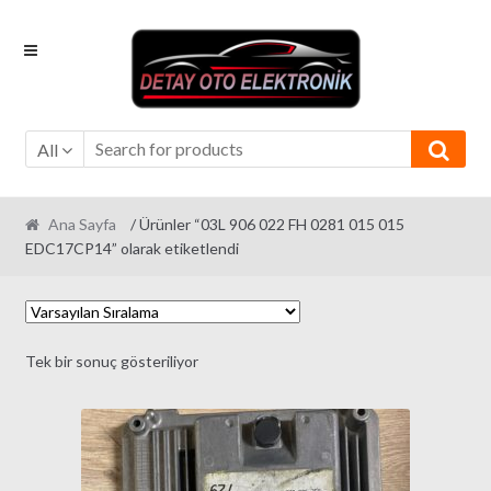
Skip
Skip
to
to
navigation
content
All
Ana Sayfa
/ Ürünler “03L 906 022 FH 0281 015 015
EDC17CP14” olarak etiketlendi
Tek bir sonuç gösteriliyor