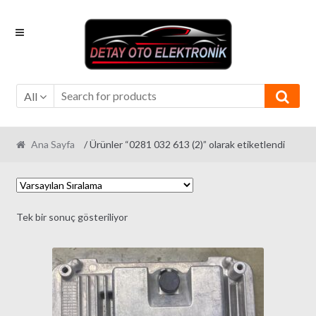
Skip
Skip
to
to
navigation
content
All
Ana Sayfa
/ Ürünler “0281 032 613 (2)” olarak etiketlendi
Tek bir sonuç gösteriliyor