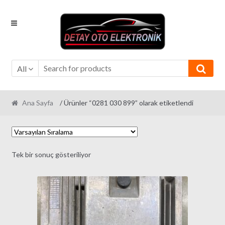
Skip
Skip
to
to
navigation
content
All
Ana Sayfa
/ Ürünler “0281 030 899” olarak etiketlendi
Tek bir sonuç gösteriliyor