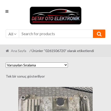
Skip
Skip
to
to
navigation
content
All
Ana Sayfa
/ Ürünler “0261S06720” olarak etiketlendi
Tek bir sonuç gösteriliyor