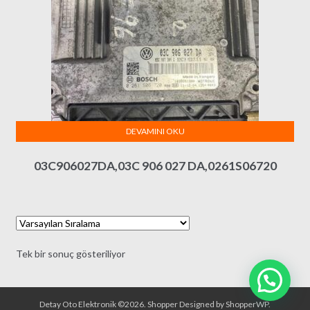
DEVAMINI OKU
03C906027DA,03C 906 027 DA,0261S06720
Tek bir sonuç gösteriliyor
Detay Oto Elektronik ©2026.
Shopper
Designed by
ShopperWP
.