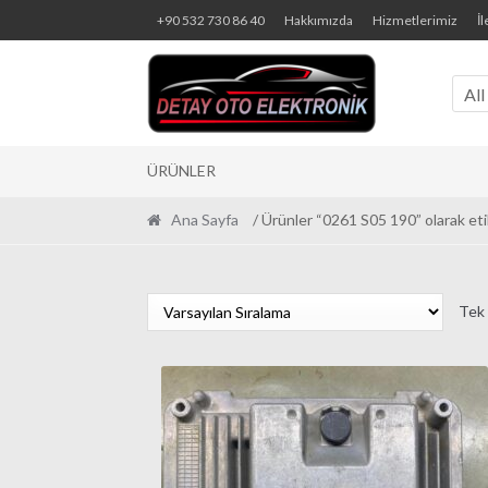
Skip
Skip
+90 532 730 86 40
Hakkımızda
Hizmetlerimiz
İl
to
to
navigation
content
All
ÜRÜNLER
Ana Sayfa
/ Ürünler “0261 S05 190” olarak eti
Tek 